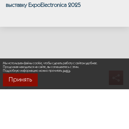
выставку ExpoElectronica 2025
Мы используем файлы cookie, чтобы сделать работу с сайтом удобнее.
Продолжая находиться на сайте, вы соглашаетесь с этим.
Подробную информацию можно прочитать
здесь
.
Принять
© 2026 М-МАКС СИСТЕМЫ
Карта сайта
/
Правила пользования сайтом
Политика конфиденциальности
Москва,
+7 (495) 275-83-36
Сайт разработан:
Progressive Media