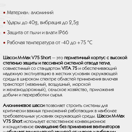
Материал: алюминий
Удары до 40g, вибрация до 2,5g
Защита от пыли и влаги IP66
Рабочая температура от -40 до +75 °C
Шасси M-Max V75 Short
— это
герметичный корпус с высокой
степенью защиты и пассивной системой отвода тепла
,
совместимый со стандартом
VITA 75
и обеспечивающий
надежную эксплуатацию в жестких условиях окружающей
среды в широком спектре областей применения включая
транспорт (наземный, воздушный, морской
и железнодорожный), сельское хозяйство, приложения
добычи и переработки сырья.
Алюминиевое шасси
позволяет строить системы для
критически важных приложений работающих в наиболее
требовательных условиях окружающей среды.
Шасси M-Max
V75 Short
использует естественное конвекционное
и кондуктивное
охлаждение без применения вентиляторов