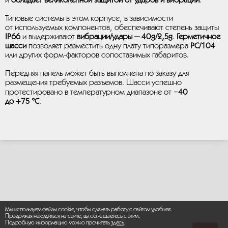
и
обладает великолепной защитой от ударов и вибрации
.
Типовые системы в этом корпусе, в зависимости
от используемых компонентов, обеспечивают степень защиты
IP66
и выдерживают
вибрации/удары — 40g/2,5g
.
Герметичное
шасси
позволяет разместить одну плату типоразмера
PC/104
или других форм-факторов сопоставимых габаритов.
Передняя панель может быть выполнена по заказу для
размещения требуемых разъемов. Шасси успешно
протестировано в температурном диапазоне от
−40
до +75 °C
.
Мы используем файлы cookie, чтобы сделать работу с сайтом удобнее.
Продолжая находиться на сайте, вы соглашаетесь с этим.
Подробную информацию можно прочитать
здесь
.