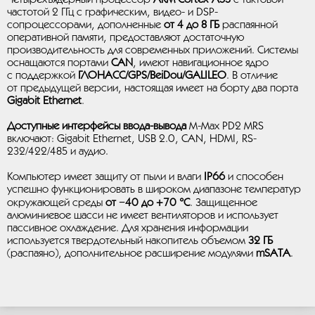
частотой 2 ГГц с графическим, видео- и DSP-
сопроцессорами, дополненные
от 4 до 8 ГБ
распаянной
оперативной памяти, предоставляют достаточную
производительность для современных приложений. Системы
оснащаются портами
CAN
, имеют навигационное ядро
с поддержкой
ГЛОНАСС/GPS/BeiDou/GALILEO
. В отличие
от предыдущей версии, настоящая имеет на борту два порта
Gigabit Ethernet
.
Доступные интерфейсы ввода-вывода
M-Max PD2 MRS
включают: Gigabit Ethernet, USB 2.0, CAN, HDMI, RS-
232/422/485 и аудио.
Компьютер имеет защиту от пыли и влаги
IP66
и способен
успешно функционировать в широком диапазоне температур
окружающей среды
от −40 до +70 °C
. Защищенное
алюминиевое шасси не имеет вентиляторов и использует
пассивное охлаждение. Для хранения информации
используется твердотельный накопитель объемом
32 ГБ
(распаяно), дополнительное расширение модулями
mSATA
.