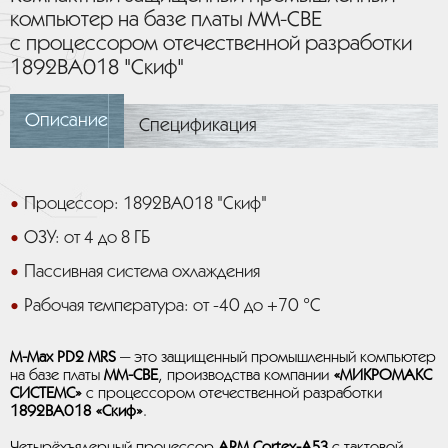
компьютер на базе платы MM-CBE
с процессором отечественной разработки
1892ВА018 "Скиф"
Описание
Спецификация
Процессор: 1892ВА018 "Скиф"
ОЗУ: от 4 до 8 ГБ
Пассивная система охлаждения
Рабочая температура: от -40 до +70 °C
M-Max PD2 MRS
— это защищенный промышленный компьютер
на базе платы
MM-CBE
, производства компании
«МИКРОМАКС
СИСТЕМС»
с процессором отечественной разработки
1892ВА018 «Скиф»
.
Четырёхъядерный процессор
ARM Cortex-A53
с тактовой